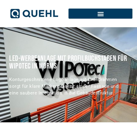
LED-Werbeanlage mit Profilbuchstaben für
WIPOTEC in Worms
Konturgeschnittene Logoanlage auf Grundrahmen
sorgt für klare Markenpräsenz an der Fassade und
eine saubere Integration in die Gebäudestruktur.