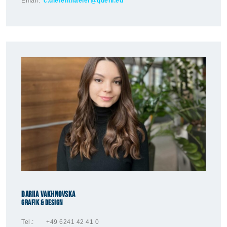
Email:
c.diefenthaeler@quehl.eu
Dariia Vakhnovska
Grafik & Design
Tel.: +49 6241 42 41 0