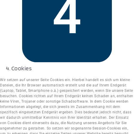
4. Cookies
Wir setzen auf unserer Seite Cookies ein. Hierbei handelt es sich um kleine
Dateien, die Ihr Browser automatisch erstellt und die auf Ihrem Endgerät
(Laptop, Tablet, Smartphone o.ä.) gespeichert werden, wenn Sie unsere Seite
besuchen. Cookies richten auf Ihrem Endgerät keinen Schaden an, enthalten
keine Viren, Trojaner oder sonstige Schadsoftware. In dem Cookie werden
Informationen abgelegt, die sich jeweils im Zusammenhang mit dem
spezifisch eingesetzten Endgerät ergeben. Dies bedeutet jedoch nicht, dass
wir dadurch unmittelbar Kenntnis von Ihrer Identität erhalten. Der Einsatz
von Cookies dient einerseits dazu, die Nutzung unseres Angebots für Sie
angenehmer zu gestalten. So setzen wir sogenannte Session-Cookies ein,
um zu erkennen, dass Sie einzelne Seiten unserer Website bereits besucht