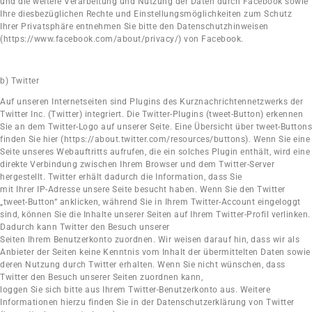
und die weitere Verarbeitung und Nutzung der Daten durch Facebook sowie
Ihre diesbezüglichen Rechte und Einstellungsmöglichkeiten zum Schutz
Ihrer Privatsphäre entnehmen Sie bitte den Datenschutzhinweisen
(https://www.facebook.com/about/privacy/) von Facebook.
b) Twitter
Auf unseren Internetseiten sind Plugins des Kurznachrichtennetzwerks der
Twitter Inc. (Twitter) integriert. Die Twitter-Plugins (tweet-Button) erkennen
Sie an dem Twitter-Logo auf unserer Seite. Eine Übersicht über tweet-Buttons
finden Sie hier (https://about.twitter.com/resources/buttons). Wenn Sie eine
Seite unseres Webauftritts aufrufen, die ein solches Plugin enthält, wird eine
direkte Verbindung zwischen Ihrem Browser und dem Twitter-Server
hergestellt. Twitter erhält dadurch die Information, dass Sie
mit Ihrer IP-Adresse unsere Seite besucht haben. Wenn Sie den Twitter
„tweet-Button“ anklicken, während Sie in Ihrem Twitter-Account eingeloggt
sind, können Sie die Inhalte unserer Seiten auf Ihrem Twitter-Profil verlinken.
Dadurch kann Twitter den Besuch unserer
Seiten Ihrem Benutzerkonto zuordnen. Wir weisen darauf hin, dass wir als
Anbieter der Seiten keine Kenntnis vom Inhalt der übermittelten Daten sowie
deren Nutzung durch Twitter erhalten. Wenn Sie nicht wünschen, dass
Twitter den Besuch unserer Seiten zuordnen kann,
loggen Sie sich bitte aus Ihrem Twitter-Benutzerkonto aus. Weitere
Informationen hierzu finden Sie in der Datenschutzerklärung von Twitter