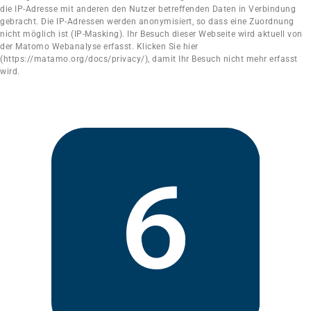
die IP-Adresse mit anderen den Nutzer betreffenden Daten in Verbindung
gebracht. Die IP-Adressen werden anonymisiert, so dass eine Zuordnung
nicht möglich ist (IP-Masking). Ihr Besuch dieser Webseite wird aktuell von
der Matomo Webanalyse erfasst. Klicken Sie hier
(https://matamo.org/docs/privacy/), damit Ihr Besuch nicht mehr erfasst
wird.