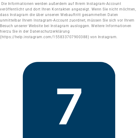
Die Informationen werden außerdem auf Ihrem Instagram-Account
veröffentlicht und dort Ihren Kontakten angezeigt. Wenn Sie nicht möchten,
dass Instagram die über unseren Webauftritt gesammelten Daten
unmittelbar Ihrem Instagram-Account zuordnet, müssen Sie sich vor Ihrem
Besuch unserer Website bei Instagram ausloggen. Weitere Informationen
hierzu Sie in der Datenschutzerklärung
(https://help.instagram.com/155833707900388) von Instagram.