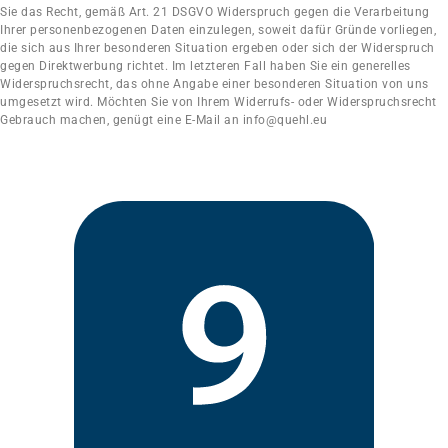
Sie das Recht, gemäß Art. 21 DSGVO Widerspruch gegen die Verarbeitung
Ihrer personenbezogenen Daten einzulegen, soweit dafür Gründe vorliegen,
die sich aus Ihrer besonderen Situation ergeben oder sich der Widerspruch
gegen Direktwerbung richtet. Im letzteren Fall haben Sie ein generelles
Widerspruchsrecht, das ohne Angabe einer besonderen Situation von uns
umgesetzt wird. Möchten Sie von Ihrem Widerrufs- oder Widerspruchsrecht
Gebrauch machen, genügt eine E-Mail an info@quehl.eu